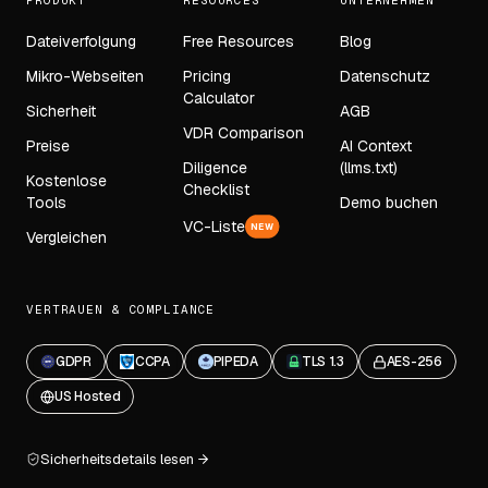
PRODUKT
RESOURCES
UNTERNEHMEN
Dateiverfolgung
Free Resources
Blog
Mikro-Webseiten
Pricing
Datenschutz
Calculator
Sicherheit
AGB
VDR Comparison
Preise
AI Context
Diligence
(llms.txt)
Kostenlose
Checklist
Tools
Demo buchen
VC-Liste
NEW
Vergleichen
VERTRAUEN & COMPLIANCE
GDPR
CCPA
PIPEDA
TLS 1.3
AES-256
US Hosted
Sicherheitsdetails lesen