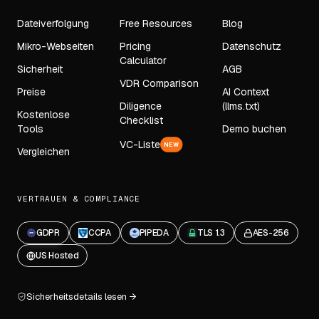
Dateiverfolgung
Free Resources
Blog
Mikro-Webseiten
Pricing
Datenschutz
Calculator
Sicherheit
AGB
VDR Comparison
Preise
AI Context
Diligence
(llms.txt)
Kostenlose
Checklist
Tools
Demo buchen
VC-Liste
NEW
Vergleichen
VERTRAUEN & COMPLIANCE
GDPR
CCPA
PIPEDA
TLS 1.3
AES-256
US Hosted
Sicherheitsdetails lesen