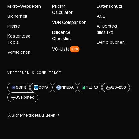
Mikro-Webseiten
Pricing
Datenschutz
Calculator
Sicherheit
AGB
VDR Comparison
Preise
AI Context
Diligence
(llms.txt)
Kostenlose
Checklist
Tools
Demo buchen
VC-Liste
NEW
Vergleichen
VERTRAUEN & COMPLIANCE
GDPR
CCPA
PIPEDA
TLS 1.3
AES-256
US Hosted
Sicherheitsdetails lesen