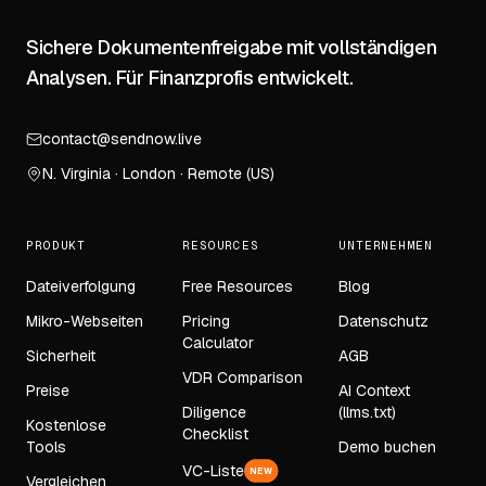
Sichere Dokumentenfreigabe mit vollständigen
Analysen. Für Finanzprofis entwickelt.
contact@sendnow.live
N. Virginia · London · Remote (US)
PRODUKT
RESOURCES
UNTERNEHMEN
Dateiverfolgung
Free Resources
Blog
Mikro-Webseiten
Pricing
Datenschutz
Calculator
Sicherheit
AGB
VDR Comparison
Preise
AI Context
Diligence
(llms.txt)
Kostenlose
Checklist
Tools
Demo buchen
VC-Liste
NEW
Vergleichen