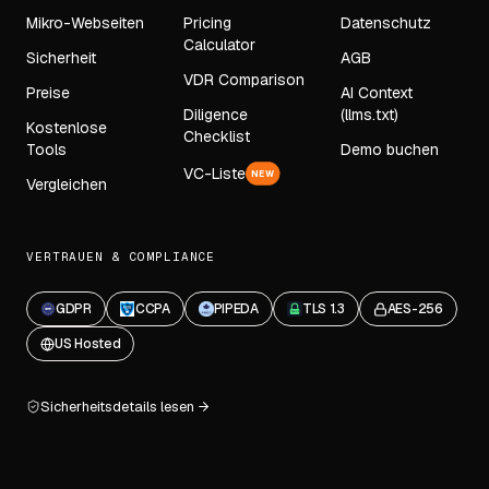
Mikro-Webseiten
Pricing
Datenschutz
Calculator
Sicherheit
AGB
VDR Comparison
Preise
AI Context
Diligence
(llms.txt)
Kostenlose
Checklist
Tools
Demo buchen
VC-Liste
NEW
Vergleichen
VERTRAUEN & COMPLIANCE
GDPR
CCPA
PIPEDA
TLS 1.3
AES-256
US Hosted
Sicherheitsdetails lesen