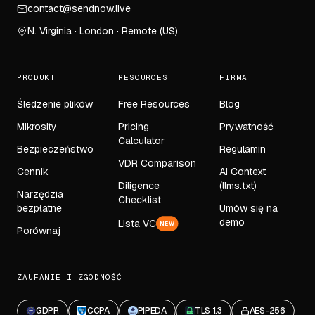
contact@sendnow.live
N. Virginia · London · Remote (US)
PRODUKT
RESOURCES
FIRMA
Śledzenie plików
Free Resources
Blog
Mikrosity
Pricing
Prywatność
Calculator
Bezpieczeństwo
Regulamin
VDR Comparison
Cennik
AI Context
Diligence
(llms.txt)
Narzędzia
Checklist
bezpłatne
Umów się na
demo
Lista VC
NEW
Porównaj
ZAUFANIE I ZGODNOŚĆ
GDPR
CCPA
PIPEDA
TLS 1.3
AES-256