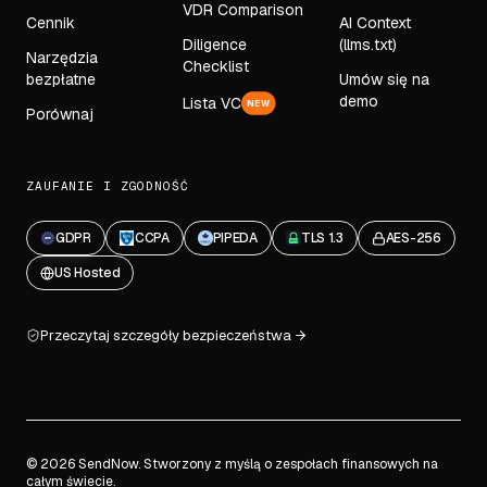
VDR Comparison
Cennik
AI Context
Diligence
(llms.txt)
Narzędzia
Checklist
bezpłatne
Umów się na
demo
Lista VC
NEW
Porównaj
ZAUFANIE I ZGODNOŚĆ
GDPR
CCPA
PIPEDA
TLS 1.3
AES-256
US Hosted
Przeczytaj szczegóły bezpieczeństwa
© 2026 SendNow. Stworzony z myślą o zespołach finansowych na
całym świecie.