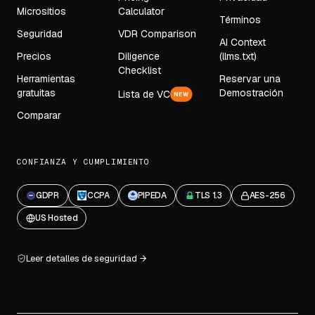
Micrositios
Calculator
Términos
Seguridad
VDR Comparison
AI Context
Precios
Diligence
(llms.txt)
Checklist
Herramientas
Reservar una
gratuitas
Demostración
Lista de VC
NEW
Comparar
CONFIANZA Y CUMPLIMIENTO
GDPR
CCPA
PIPEDA
TLS 1.3
AES-256
US Hosted
Leer detalles de seguridad