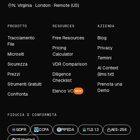
N. Virginia · London · Remote (US)
PRODOTTO
RESOURCES
AZIENDA
Tracciamento
Free Resources
Blog
File
Pricing
Privacy
Micrositi
Calculator
Termini
Sicurezza
VDR Comparison
AI Context
Prezzi
Diligence
(llms.txt)
Checklist
Strumenti Gratuiti
Prenota una
Demo
Elenco VC
NEW
Confronta
FIDUCIA E CONFORMITÀ
GDPR
CCPA
PIPEDA
TLS 1.3
AES-256
US Hosted