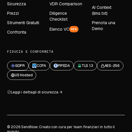
Sicurezza
VDR Comparison
AI Context
Prezzi
Diligence
(llms.txt)
Checklist
Strumenti Gratuiti
Prenota una
Demo
Elenco VC
NEW
Confronta
FIDUCIA E CONFORMITÀ
GDPR
CCPA
PIPEDA
TLS 1.3
AES-256
US Hosted
Leggi i dettagli di sicurezza
© 2026 SendNow. Creato con cura per team finanziari in tutto il
mondo.