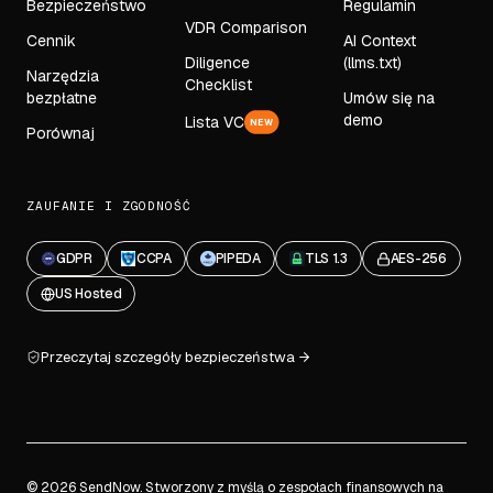
Bezpieczeństwo
Regulamin
VDR Comparison
Cennik
AI Context
Diligence
(llms.txt)
Narzędzia
Checklist
bezpłatne
Umów się na
demo
Lista VC
NEW
Porównaj
ZAUFANIE I ZGODNOŚĆ
GDPR
CCPA
PIPEDA
TLS 1.3
AES-256
US Hosted
Przeczytaj szczegóły bezpieczeństwa
© 2026 SendNow. Stworzony z myślą o zespołach finansowych na