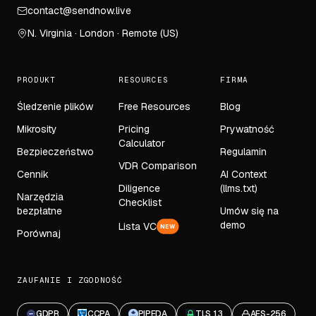
contact@sendnow.live
N. Virginia · London · Remote (US)
PRODUKT
RESOURCES
FIRMA
Śledzenie plików
Free Resources
Blog
Mikrosity
Pricing
Prywatność
Calculator
Bezpieczeństwo
Regulamin
VDR Comparison
Cennik
AI Context
Diligence
(llms.txt)
Narzędzia
Checklist
bezpłatne
Umów się na
demo
Lista VC
NEW
Porównaj
ZAUFANIE I ZGODNOŚĆ
GDPR
CCPA
PIPEDA
TLS 1.3
AES-256