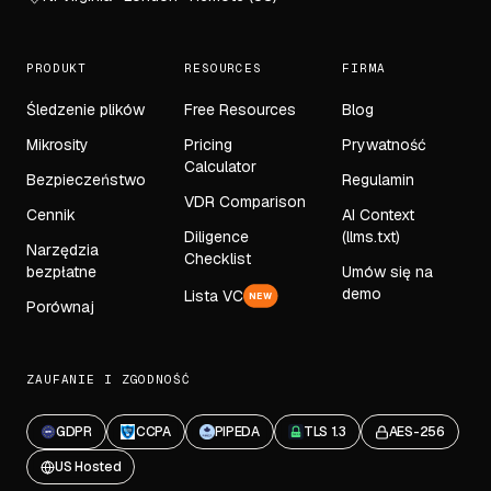
PRODUKT
RESOURCES
FIRMA
Śledzenie plików
Free Resources
Blog
Mikrosity
Pricing
Prywatność
Calculator
Bezpieczeństwo
Regulamin
VDR Comparison
Cennik
AI Context
Diligence
(llms.txt)
Narzędzia
Checklist
bezpłatne
Umów się na
demo
Lista VC
NEW
Porównaj
ZAUFANIE I ZGODNOŚĆ
GDPR
CCPA
PIPEDA
TLS 1.3
AES-256
US Hosted