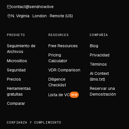
contact@sendnow.live
N. Virginia · London · Remote (US)
PRODUCTO
RESOURCES
COMPAÑÍA
Seguimiento de
Free Resources
Blog
Archivos
Pricing
Privacidad
Micrositios
Calculator
Términos
Seguridad
VDR Comparison
AI Context
Precios
Diligence
(llms.txt)
Checklist
Herramientas
Reservar una
gratuitas
Demostración
Lista de VC
NEW
Comparar
CONFIANZA Y CUMPLIMIENTO