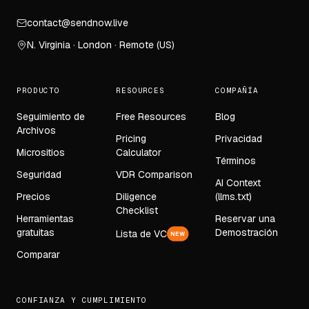
contact@sendnow.live
N. Virginia · London · Remote (US)
PRODUCTO
RESOURCES
COMPAÑÍA
Seguimiento de
Free Resources
Blog
Archivos
Pricing
Privacidad
Micrositios
Calculator
Términos
Seguridad
VDR Comparison
AI Context
Precios
Diligence
(llms.txt)
Checklist
Herramientas
Reservar una
gratuitas
Demostración
Lista de VC
NEW
Comparar
CONFIANZA Y CUMPLIMIENTO