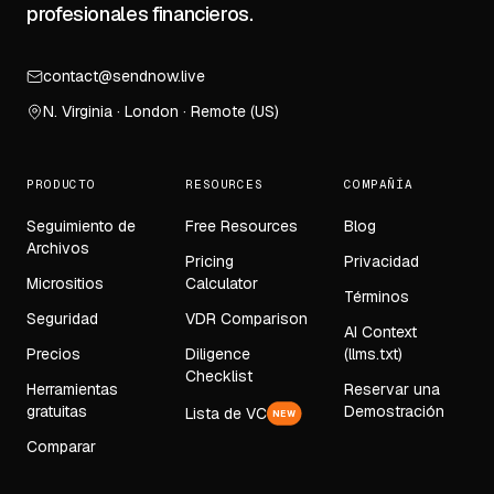
profesionales financieros.
contact@sendnow.live
N. Virginia · London · Remote (US)
PRODUCTO
RESOURCES
COMPAÑÍA
Seguimiento de
Free Resources
Blog
Archivos
Pricing
Privacidad
Micrositios
Calculator
Términos
Seguridad
VDR Comparison
AI Context
Precios
Diligence
(llms.txt)
Checklist
Herramientas
Reservar una
gratuitas
Demostración
Lista de VC
NEW
Comparar