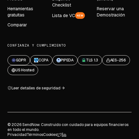
Checklist
Herramientas
Reservar una
gratuitas
Demostración
Lista de VC
NEW
Comparar
CONFIANZA Y CUMPLIMIENTO
GDPR
CCPA
PIPEDA
TLS 1.3
AES-256
US Hosted
Leer detalles de seguridad
© 2026 SendNow. Construido con cuidado para equipos financieros
en todo el mundo.
Privacidad
Términos
Cookies