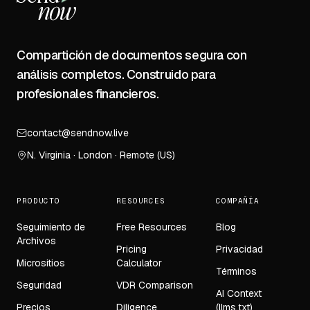
Compartición de documentos segura con
análisis completos. Construido para
profesionales financieros.
contact@sendnow.live
N. Virginia · London · Remote (US)
PRODUCTO
RESOURCES
COMPAÑÍA
Seguimiento de
Free Resources
Blog
Archivos
Pricing
Privacidad
Micrositios
Calculator
Términos
Seguridad
VDR Comparison
AI Context
Precios
Diligence
(llms.txt)