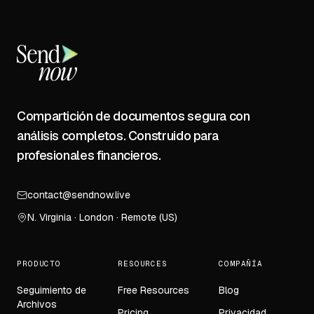
Compartición de documentos segura con
análisis completos. Construido para
profesionales financieros.
contact@sendnow.live
N. Virginia · London · Remote (US)
PRODUCTO
RESOURCES
COMPAÑÍA
Seguimiento de
Free Resources
Blog
Archivos
Pricing
Privacidad