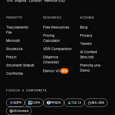
N. Virginia · London · Remote (US)
PRODOTTO
RESOURCES
AZIENDA
Tracciamento
Free Resources
Blog
File
Pricing
Privacy
Micrositi
Calculator
Termini
Sicurezza
VDR Comparison
AI Context
Prezzi
Diligence
(llms.txt)
Checklist
Strumenti Gratuiti
Prenota una
Demo
Elenco VC
NEW
Confronta
FIDUCIA E CONFORMITÀ
GDPR
CCPA
PIPEDA
TLS 1.3
AES-256
US Hosted