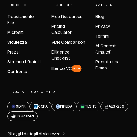
PRODOTTO
RESOURCES
AZIENDA
Tracciamento
Free Resources
Blog
File
Pricing
Privacy
Micrositi
Calculator
Termini
Sicurezza
VDR Comparison
AI Context
Prezzi
Diligence
(llms.txt)
Checklist
Strumenti Gratuiti
Prenota una
Demo
Elenco VC
NEW
Confronta
FIDUCIA E CONFORMITÀ
GDPR
CCPA
PIPEDA
TLS 1.3
AES-256
US Hosted
Leggi i dettagli di sicurezza