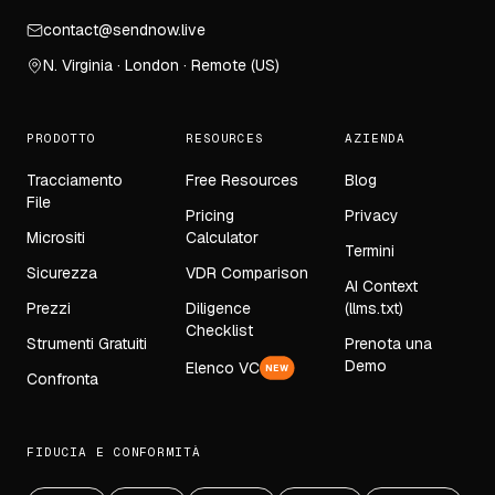
contact@sendnow.live
N. Virginia · London · Remote (US)
PRODOTTO
RESOURCES
AZIENDA
Tracciamento
Free Resources
Blog
File
Pricing
Privacy
Micrositi
Calculator
Termini
Sicurezza
VDR Comparison
AI Context
Prezzi
Diligence
(llms.txt)
Checklist
Strumenti Gratuiti
Prenota una
Demo
Elenco VC
NEW
Confronta
FIDUCIA E CONFORMITÀ