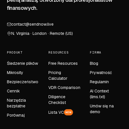
finansowych.
contact@sendnow.live
N. Virginia · London · Remote (US)
PRODUKT
RESOURCES
FIRMA
Śledzenie plików
Free Resources
Blog
Mikrosity
Pricing
Prywatność
Calculator
Bezpieczeństwo
Regulamin
VDR Comparison
Cennik
AI Context
Diligence
(llms.txt)
Narzędzia
Checklist
bezpłatne
Umów się na
demo
Lista VC
NEW
Porównaj