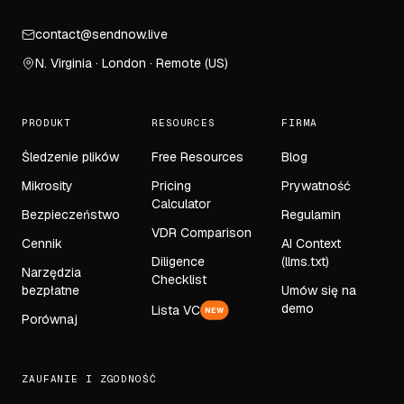
contact@sendnow.live
N. Virginia · London · Remote (US)
PRODUKT
RESOURCES
FIRMA
Śledzenie plików
Free Resources
Blog
Mikrosity
Pricing
Prywatność
Calculator
Bezpieczeństwo
Regulamin
VDR Comparison
Cennik
AI Context
Diligence
(llms.txt)
Narzędzia
Checklist
bezpłatne
Umów się na
demo
Lista VC
NEW
Porównaj
ZAUFANIE I ZGODNOŚĆ