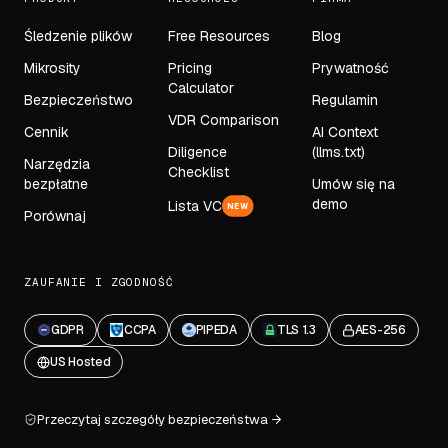
Śledzenie plików
Free Resources
Blog
Mikrosity
Pricing
Prywatność
Calculator
Bezpieczeństwo
Regulamin
VDR Comparison
Cennik
AI Context
Diligence
(llms.txt)
Narzędzia
Checklist
bezpłatne
Umów się na
demo
Lista VC
NEW
Porównaj
ZAUFANIE I ZGODNOŚĆ
GDPR
CCPA
PIPEDA
TLS 1.3
AES-256
US Hosted
Przeczytaj szczegóły bezpieczeństwa