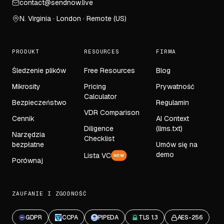
contact@sendnow.live
N. Virginia · London · Remote (US)
PRODUKT
RESOURCES
FIRMA
Śledzenie plików
Free Resources
Blog
Mikrosity
Pricing
Prywatność
Calculator
Bezpieczeństwo
Regulamin
VDR Comparison
Cennik
AI Context
Diligence
(llms.txt)
Narzędzia
Checklist
bezpłatne
Umów się na
demo
Lista VC
NEW
Porównaj
ZAUFANIE I ZGODNOŚĆ
GDPR
CCPA
PIPEDA
TLS 1.3
AES-256