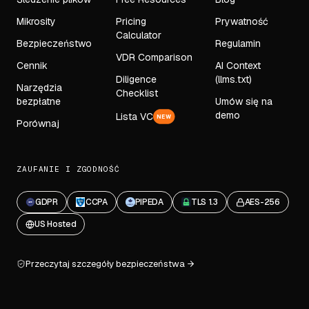
Mikrosity
Pricing
Prywatność
Calculator
Bezpieczeństwo
Regulamin
VDR Comparison
Cennik
AI Context
Diligence
(llms.txt)
Narzędzia
Checklist
bezpłatne
Umów się na
demo
Lista VC
NEW
Porównaj
ZAUFANIE I ZGODNOŚĆ
GDPR
CCPA
PIPEDA
TLS 1.3
AES-256
US Hosted
Przeczytaj szczegóły bezpieczeństwa