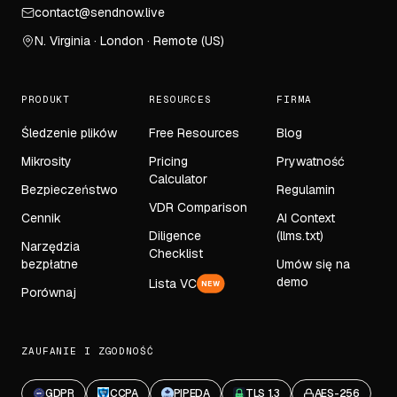
contact@sendnow.live
N. Virginia · London · Remote (US)
PRODUKT
RESOURCES
FIRMA
Śledzenie plików
Free Resources
Blog
Mikrosity
Pricing
Prywatność
Calculator
Bezpieczeństwo
Regulamin
VDR Comparison
Cennik
AI Context
Diligence
(llms.txt)
Narzędzia
Checklist
bezpłatne
Umów się na
demo
Lista VC
NEW
Porównaj
ZAUFANIE I ZGODNOŚĆ
GDPR
CCPA
PIPEDA
TLS 1.3
AES-256